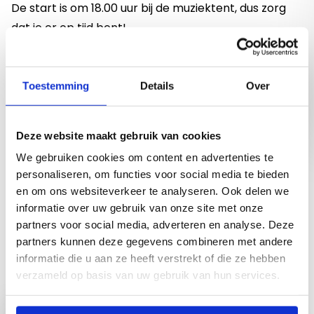
De start is om 18.00 uur bij de muziektent, dus zorg
dat je er op tijd bent!
Op de laatste avond worden de medailles en een
verrassing uitgedeeld in de sportzaal.
Mis deze geweldige kans niet om samen te
Toestemming
Details
Over
wandelen en plezier te maken!
We kijken ernaar uit om je te zien!
Deze website maakt gebruik van cookies
We gebruiken cookies om content en advertenties te
personaliseren, om functies voor social media te bieden
en om ons websiteverkeer te analyseren. Ook delen we
Binnenkort op de agenda
informatie over uw gebruik van onze site met onze
partners voor social media, adverteren en analyse. Deze
partners kunnen deze gegevens combineren met andere
informatie die u aan ze heeft verstrekt of die ze hebben
Naar agenda overzicht
verzameld op basis van uw gebruik van hun services.
Lees meer over Bingo Harteheem
Bingo Harteheem