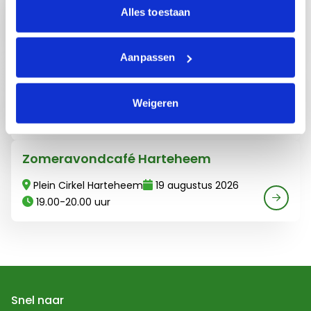
Alles toestaan
Grote zaal Cirkel Harteheem Heemskerk
09 augustus 2026
11.00-12.00 uur
Aanpassen
Lees meer over Vakantie-soos
Vakantie-soos
Weigeren
Orangerie Hartekamp Heemstede
12 augustus 2026
19.00-20.00 uur
Lees meer over Zomeravondcafé Harteheem
Zomeravondcafé Harteheem
Plein Cirkel Harteheem
19 augustus 2026
19.00-20.00 uur
Snel naar