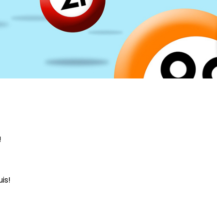
!
is!