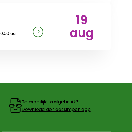
19
aug
20.00 uur
Te moeilijk taalgebruik?
Download de ‘leessimpel’ app