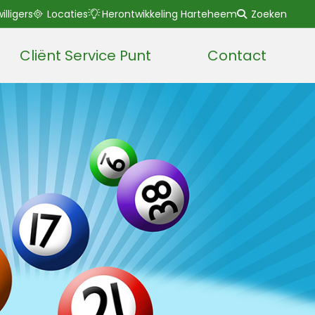
willigers
Locaties
Herontwikkeling Harteheem
Zoeken
Cliënt Service Punt
Contact
Lees voor