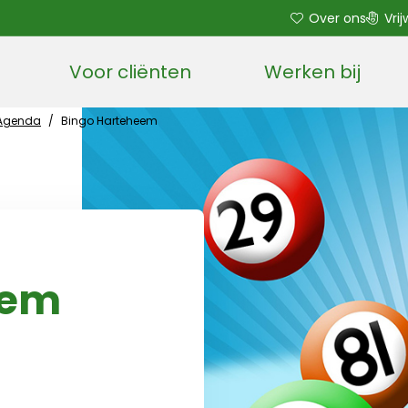
Over ons
Vrij
Voor cliënten
Werken bij
Open sub menu
Agenda
/
Bingo Harteheem
eem