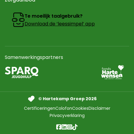
Te moeilijk taalgebruik?
Download de ‘leessimpel’ app
Samenwerkingspartners
Ga naar partner
Naar de website van sparq Jeugdhulp In een nieuw tab
© Hartekamp Groep 2026
Certificeringen
Colofon
Cookies
Disclaimer
Privacyverklaring
facebook
linkedin
instagram
Ga naar onze Tikt