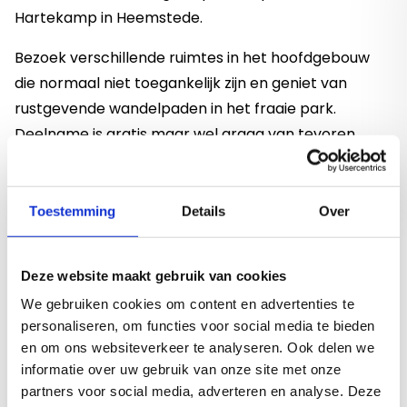
Hartekamp in Heemstede.
Bezoek verschillende ruimtes in het hoofdgebouw
die normaal niet toegankelijk zijn en geniet van
rustgevende wandelpaden in het fraaie park.
Deelname is gratis maar wel graag van tevoren
aanmelden. Dat kan via dit mailadres:
Deze link opent in een nieuwe t
evenementen@hvhb.nl
Toestemming
Details
Over
Wees er snel bij, want het aantal plaatsen per
rondleiding is beperkt.
We verzamelen op de eerste zaterdagen van de
Deze website maakt gebruik van cookies
maanden maart tot en met oktober om 10.00 uur bij
We gebruiken cookies om content en advertenties te
de Orangerie op het terrein van de Hartekamp.
personaliseren, om functies voor social media te bieden
en om ons websiteverkeer te analyseren. Ook delen we
Adres: Eekhoornlaan 1 in Heemstede (adres
informatie over uw gebruik van onze site met onze
hoofdgebouw: Herenweg 5 in Heemstede).
partners voor social media, adverteren en analyse. Deze