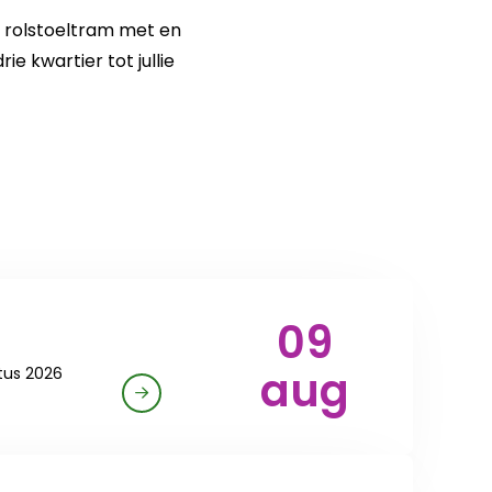
e rolstoeltram met en
e kwartier tot jullie
09
aug
tus 2026