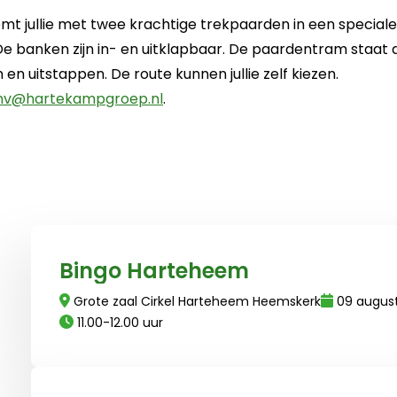
emt jullie met twee krachtige trekpaarden in een special
e banken zijn in- en uitklapbaar. De paardentram staat dri
in en uitstappen. De route kunnen jullie zelf kiezen.
nv@hartekampgroep.nl
.
Lees meer over Bingo Harteheem
Bingo Harteheem
Grote zaal Cirkel Harteheem Heemskerk
09 augus
11.00-12.00 uur
Lees meer over Vakantie-soos