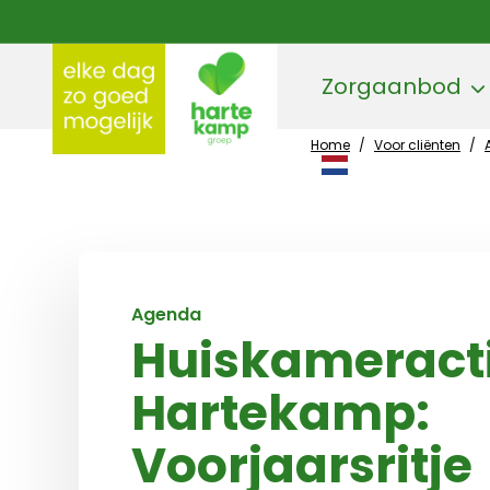
Zorgaanbod
Home
/
Voor cliënten
/
Hartekamp Groep
Agenda
Huiskameracti
Hartekamp:
Voorjaarsritje