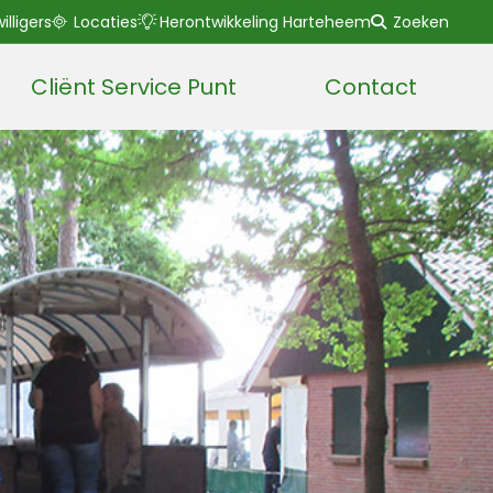
willigers
Locaties
Herontwikkeling Harteheem
Zoeken
Cliënt Service Punt
Contact
Lees voor