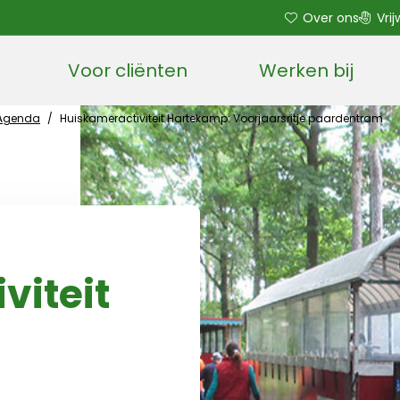
Over ons
Vrij
Voor cliënten
Werken bij
Open sub menu
Agenda
/
Huiskameractiviteit Hartekamp: Voorjaarsritje paardentram
viteit