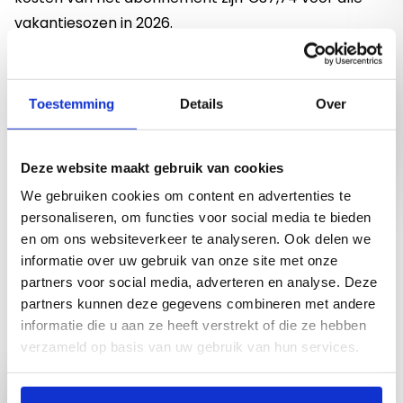
vakantiesozen in 2026.
Kom je slechts 1 keer, dan kost deelname € 7,50
De vakantiesoos 2026
Toestemming
Details
Over
Voorjaar (1x), mei (1x), zomer (6 x), herfst (1x) en
Kerstvakantie (1 x) = totaal 10 x activiteit
Deze link open
Vragen, mail:
vtenv@hartekampgroep.nl
Deze website maakt gebruik van cookies
We gebruiken cookies om content en advertenties te
personaliseren, om functies voor social media te bieden
en om ons websiteverkeer te analyseren. Ook delen we
Binnenkort op de agenda
informatie over uw gebruik van onze site met onze
partners voor social media, adverteren en analyse. Deze
partners kunnen deze gegevens combineren met andere
Naar agenda overzicht
informatie die u aan ze heeft verstrekt of die ze hebben
verzameld op basis van uw gebruik van hun services.
Lees meer over Bingo Harteheem
Bingo Harteheem