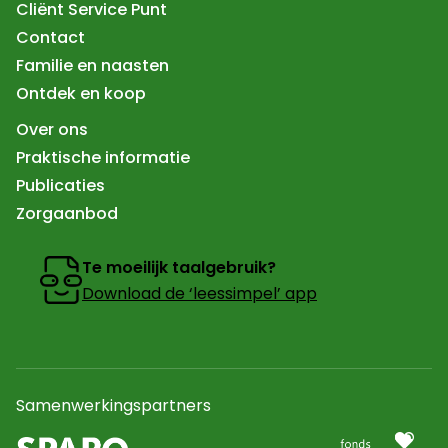
Cliënt Service Punt
Contact
Familie en naasten
Ontdek en koop
Over ons
Praktische informatie
Publicaties
Zorgaanbod
Te moeilijk taalgebruik?
Download de ‘leessimpel’ app
Samenwerkingspartners
Ga naar partner
Naar de website van sparq Jeugdhulp In een nieuw tab