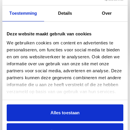
Gezellig als je er weer bij bent!
Toestemming
Details
Over
Deze website maakt gebruik van cookies
Binnenkort op de agenda
We gebruiken cookies om content en advertenties te
personaliseren, om functies voor social media te bieden
en om ons websiteverkeer te analyseren. Ook delen we
Naar agenda overzicht
informatie over uw gebruik van onze site met onze
partners voor social media, adverteren en analyse. Deze
partners kunnen deze gegevens combineren met andere
Lees meer over Bingo Harteheem
Bingo Harteheem
informatie die u aan ze heeft verstrekt of die ze hebben
verzameld op basis van uw gebruik van hun services.
Grote zaal Cirkel Harteheem Heemskerk
09 augustus 2026
11.00-12.00 uur
Lees meer over Vakantie-soos
Alles toestaan
Vakantie-soos
Orangerie Hartekamp Heemstede