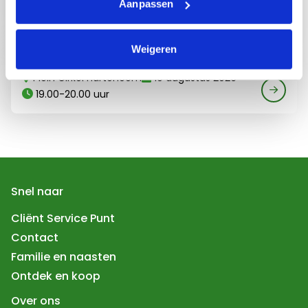
Aanpassen
12 augustus 2026
19.00-20.00 uur
Lees meer over Zomeravondcafé Harteheem
Zomeravondcafé Harteheem
Weigeren
Plein Cirkel Harteheem
19 augustus 2026
19.00-20.00 uur
Snel naar
Cliënt Service Punt
Contact
Familie en naasten
Ontdek en koop
Over ons