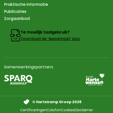
Praktische informatie
Publicaties
Zorgaanbod
Te moeilijk taalgebruik?
Download de ‘leessimpel’ app
Samenwerkingspartners
Ga naar partner
Naar de website van sparq Jeugdhulp In een nieuw tab
© Hartekamp Groep 2026
Certificeringen
Colofon
Cookies
Disclaimer