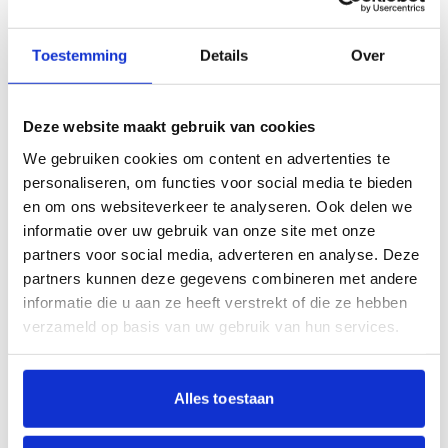
Toestemming
Details
Over
Deze website maakt gebruik van cookies
We gebruiken cookies om content en advertenties te
personaliseren, om functies voor social media te bieden
Activiteiten thuis of in de tuin
en om ons websiteverkeer te analyseren. Ook delen we
informatie over uw gebruik van onze site met onze
Er zijn activiteiten voor cliënten in de woning of in de
partners voor social media, adverteren en analyse. Deze
tuin.
partners kunnen deze gegevens combineren met andere
informatie die u aan ze heeft verstrekt of die ze hebben
Je kunt zingen en dansen in je eigen huiskamer.
verzameld op basis van uw gebruik van hun services.
Er zijn ook theater en muziek activiteiten.
Je kunt ook leuke uitstapjes maken.
Alles toestaan
De activiteiten passen bij wat je leuk vindt.
Klik hier om
deze huiskameractiviteiten te bekijken
.