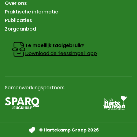
Over ons
Praktische informatie
Publicaties
Zorgaanbod
Te moeilijk taalgebruik?
Download de ‘leessimpel’ app
Samenwerkingspartners
Ga naar partner
Naar de website van sparq Jeugdhulp In een nieuw tab
© Hartekamp Groep 2026