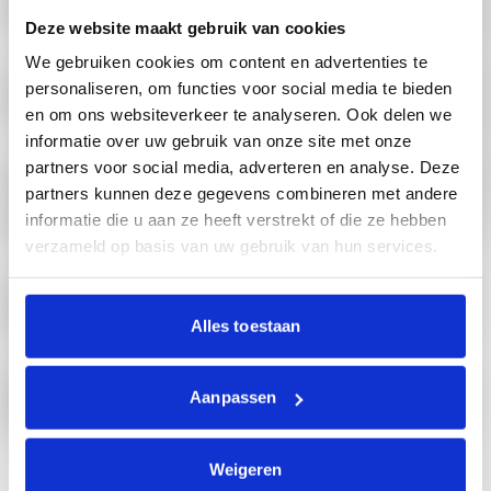
Deze website maakt gebruik van cookies
Praat er over
We gebruiken cookies om content en advertenties te
Praatposter wat wil en mag je
personaliseren, om functies voor social media te bieden
en om ons websiteverkeer te analyseren. Ook delen we
informatie over uw gebruik van onze site met onze
In gesprek gaan
partners voor social media, adverteren en analyse. Deze
Praat met anderen over de Wet zorg en
dwang
partners kunnen deze gegevens combineren met andere
informatie die u aan ze heeft verstrekt of die ze hebben
verzameld op basis van uw gebruik van hun services.
Klacht indienen
Als je niet tevreden bent
Alles toestaan
Wil je met iemand praten?
Vertrouwenspersoon
Aanpassen
Weigeren