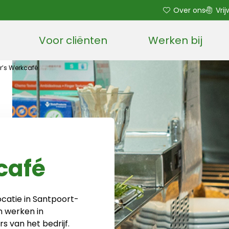
Over ons
Vrij
Voor cliënten
Werken bij
Open sub menu
r’s Werkcafé
café
catie in Santpoort-
n werken in
van het bedrijf.