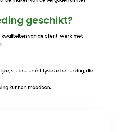
 orde maken van de vergaderruimtes.
eding geschikt?
waliteiten van de cliënt. Werk met
:
jke, sociale en/of fysieke beperking, die
rking kunnen meedoen.