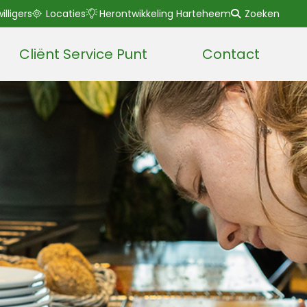
willigers
Locaties
Herontwikkeling Harteheem
Zoeken
Cliënt Service Punt
Contact
Lees voor