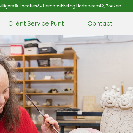
willigers
Locaties
Herontwikkeling Harteheem
Zoeken
Cliënt Service Punt
Contact
Lees voor