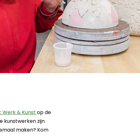
Deze link opent in een nieuwe tab
t Werk & Kunst
op de
 kunstwerken zijn
allemaal maken? Kom