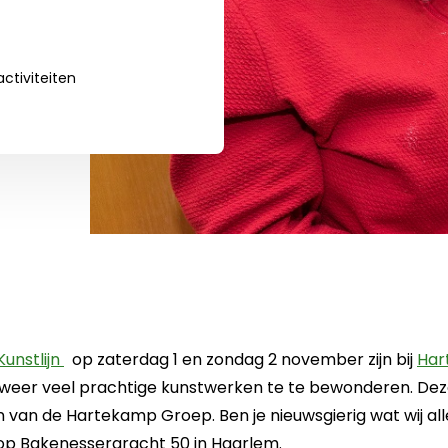
ctiviteiten
Deze link opent in een nieuwe tab
unstlijn
op zaterdag 1 en zondag 2 november zijn bij
Har
weer veel prachtige kunstwerken te te bewonderen. Deze
 van de Hartekamp Groep. Ben je nieuwsgierig wat wij 
op Bakenessergracht 50 in Haarlem.