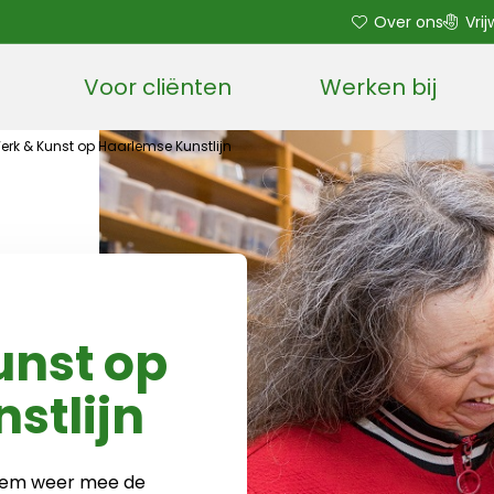
Over ons
Vrij
Voor cliënten
Werken bij
Open sub menu
erk & Kunst op Haarlemse Kunstlijn
unst op
stlijn
rlem weer mee de