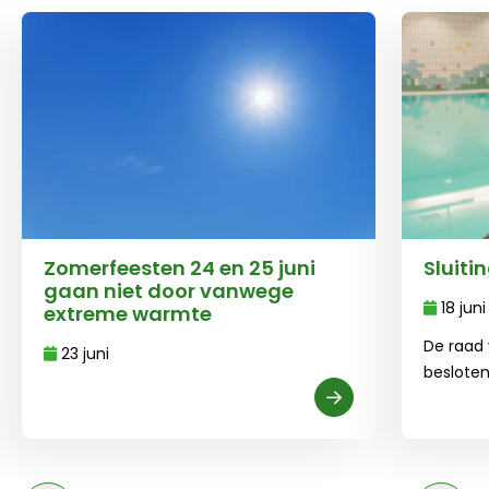
Zomerfeesten 24 en 25 juni
Sluit
gaan niet door vanwege
18 juni
extreme warmte
De raad 
23 juni
beslote
Hartehe
Lees meer over Zomerfeesten 24 en 25 juni gaan nie
januari 2
Lees meer