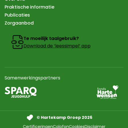
Praktische informatie
Publicaties
Zorgaanbod
Te moeilijk taalgebruik?
Download de ‘leessimpel’ app
Samenwerkingspartners
Ga naar partner
Naar de website van sparq Jeugdhulp In een nieuw tab
© Hartekamp Groep 2026
Certificeringen
Colofon
Cookies
Disclaimer