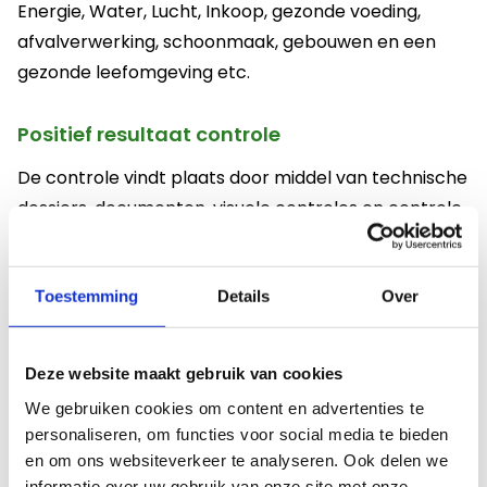
Energie, Water, Lucht, Inkoop, gezonde voeding,
afvalverwerking, schoonmaak, gebouwen en een
gezonde leefomgeving etc.
Positief resultaat controle
De controle vindt plaats door middel van technische
dossiers, documenten, visuele controles en controle
op administratieve gegevens. De afgelopen periode
heeft de auditor alle gegevens gecontroleerd met
Toestemming
Details
Over
positief resultaat!
Samen zetten we koers naar een duurzame
Deze website maakt gebruik van cookies
toekomst! Stap voor stap, met elkaar maken we het
verschil.
We gebruiken cookies om content en advertenties te
personaliseren, om functies voor social media te bieden
en om ons websiteverkeer te analyseren. Ook delen we
Speerpunten 2026
informatie over uw gebruik van onze site met onze