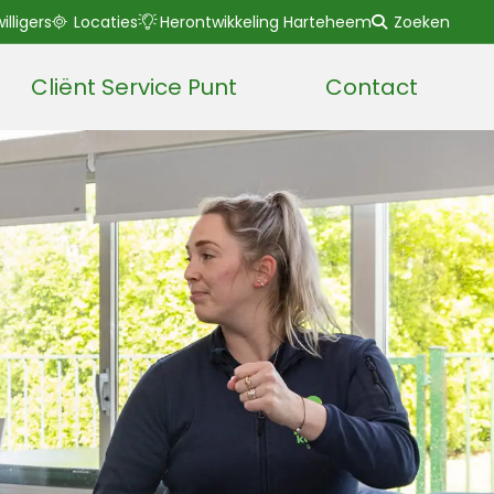
willigers
Locaties
Herontwikkeling Harteheem
Zoeken
Cliënt Service Punt
Contact
Lees voor