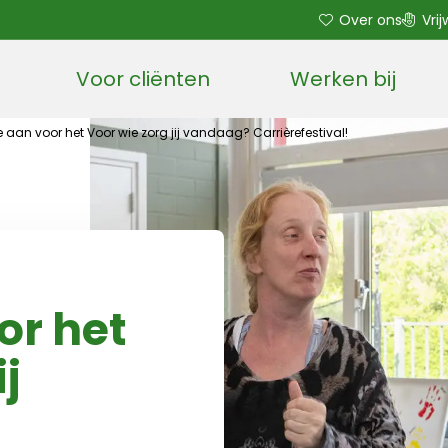
Over ons
Vrij
Voor cliënten
Werken bij
Open sub menu
e aan voor het Voor wie zorg jij vandaag? Carrièrefestival!
or het
ij