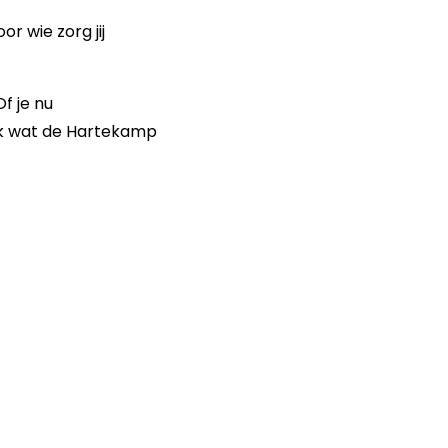
r wie zorg jij
f je nu
kijk wat de Hartekamp
 in een nieuwe tab