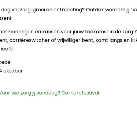
e dag vol zorg, groei en ontmoeting? Ontdek waarom jij “Voo
ssen!
, ontmoetingen en kansen voor jouw toekomst in de zorg. O
ent, carrièreswitcher of vrijwilliger bent, komt langs en 
heeft!
tede
4 oktober
Deze link opent
oor wie zorg jij vandaag? Carrièrefestival