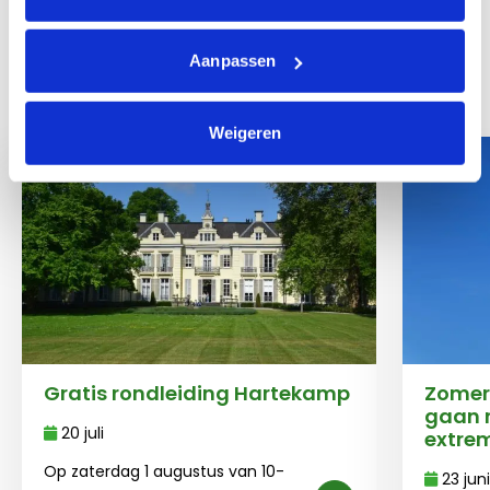
Nieuws
Aanpassen
Gerelateerd nieuws
Weigeren
Gratis rondleiding Hartekamp
Zomerf
gaan 
20 juli
extre
Op zaterdag 1 augustus van 10-
23 juni