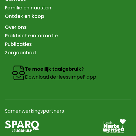
Familie en naasten
Ontdek en koop
Over ons
Praktische informatie
Publicaties
Zorgaanbod
Te moeilijk taalgebruik?
Download de ‘leessimpel’ app
Samenwerkingspartners
Ga naar partner
Naar de website van sparq Jeugdhulp In een nieuw tab