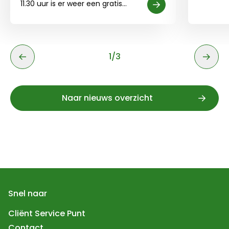
11.30 uur is er weer een gratis
rondleiding op de Hartekamp in
Lees meer
Heemstede.
Lees meer over Gratis rondleiding Hartekamp
1
/
3
1 van 3
Naar nieuws overzicht
Snel naar
Cliënt Service Punt
Contact