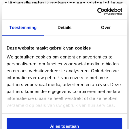
cliënten die gebruik maken van een rolstoel of liever
een kortere voorstelling bijwonen.
Tijd: 10.30 – 11.45
Toestemming
Details
Over
Prijs: €19,95 per ticket (zelfde prijs voor alle ringen)
Reserveren: Stuur een e-mail naar
Deze website maakt gebruik van cookies
vtenv@hartekampgroep.nl
(ovv naam cliënt,
We gebruiken cookies om content en advertenties te
locatie en aantal kaarten)
personaliseren, om functies voor social media te bieden
De kosten worden achteraf per factuur vanuit de
en om ons websiteverkeer te analyseren. Ook delen we
Hartekamp Groep aan de wettelijk
informatie over uw gebruik van onze site met onze
vertegenwoordiger gestuurd.
partners voor social media, adverteren en analyse. Deze
partners kunnen deze gegevens combineren met andere
informatie die u aan ze heeft verstrekt of die ze hebben
Deze link opent in
Programma – Wintercircus Haarlem
verzameld op basis van uw gebruik van hun services.
Alles toestaan