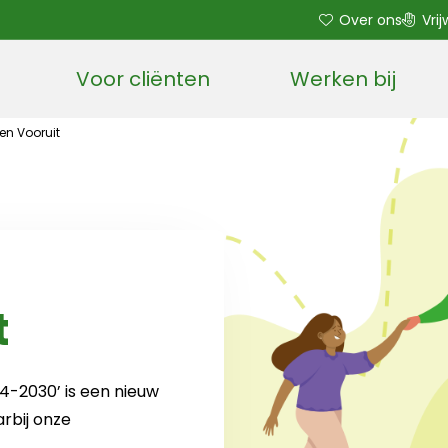
Over ons
Vrij
Voor cliënten
Werken bij
Open sub menu
n Vooruit
t
4-2030’ is een nieuw
rbij onze