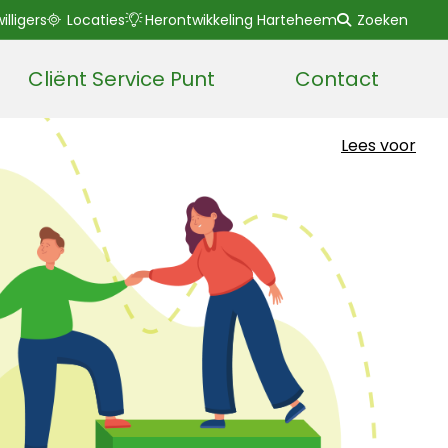
willigers
Locaties
Herontwikkeling Harteheem
Zoeken
Cliënt Service Punt
Contact
Lees voor