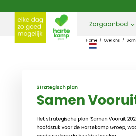
Zorgaanbod
Home
/
Over ons
/
Same
Hartekamp Groep
Strategisch plan
Samen Voorui
Het strategische plan ‘Samen Vooruit 202
hoofdstuk voor de Hartekamp Groep, waa
medewerkers de hoofdrol spelen.