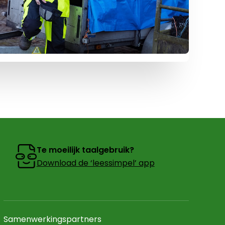
Te moeilijk taalgebruik?
Download de ‘leessimpel’ app
Samenwerkingspartners