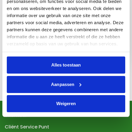
personaliseren, om functies voor social media te bieden
behandelingen fysiotherapie klachten in houding of
en om ons websiteverkeer te analyseren. Ook delen we
met bewegen verminderen.
informatie over uw gebruik van onze site met onze
partners voor social media, adverteren en analyse. Deze
De hulpvraag kan van alles zijn: hulp na en operatie,
partners kunnen deze gegevens combineren met andere
bij pijn, moeite met bewegen of houding, stijfheid,
informatie die u aan ze heeft verstrekt of die ze hebben
moeite met spelen/eten/aankleden. Ook
verzameld op basis van uw gebruik van hun services.
ondersteunen de fysiotherapeuten van de
Hartekamp Groep met schoenen, spalken, rollators
of andere hulpmiddelen zodat de klachten
Alles toestaan
verminderen.
Aanpassen
Weigeren
Snel naar
Cliënt Service Punt