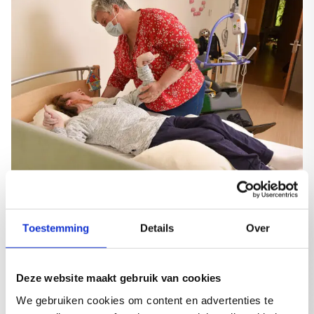
Samen werken aan beter bewegen
Toestemming
Details
Over
Bij problemen kan een arts de fysiotherapeuten
inschakelen en kijken we samen met de cliënt en zijn
Deze website maakt gebruik van cookies
of haar omgeving wat wij voor hen kunnen
betekenen. De fysiotherapeut kan met
We gebruiken cookies om content en advertenties te