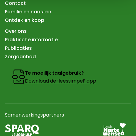
Contact
Familie en naasten
Ontdek en koop
Over ons
Praktische informatie
Publicaties
Zorgaanbod
Te moeilijk taalgebruik?
Download de ‘leessimpel’ app
Samenwerkingspartners
Ga naar partner
Naar de website van sparq Jeugdhulp In een nieuw tab