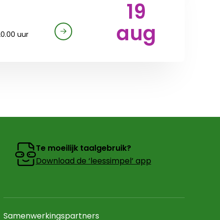
19
aug
20.00 uur
Te moeilijk taalgebruik?
Download de ‘leessimpel’ app
Samenwerkingspartners