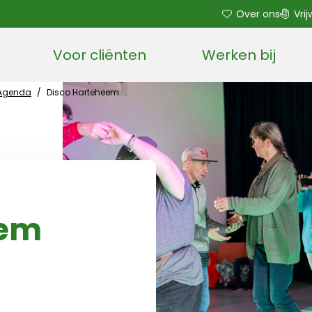
Over ons
Vrij
Voor cliënten
Werken bij
Open sub menu
Agenda
/
Disco Harteheem
eem