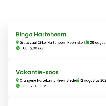
Lees meer over Bingo Harteheem
Bingo Harteheem
Grote zaal Cirkel Harteheem Heemskerk
09 augus
11.00-12.00 uur
Lees meer over Vakantie-soos
Vakantie-soos
Orangerie Hartekamp Heemstede
12 augustus 20
19.00-20.00 uur
Lees meer over Zomeravondcafé Harteheem