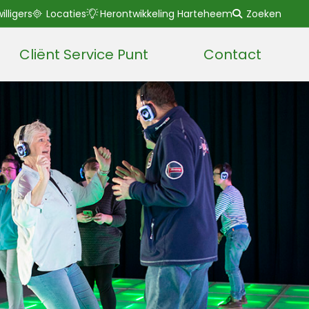
willigers
Locaties
Herontwikkeling Harteheem
Zoeken
Cliënt Service Punt
Contact
Lees voor