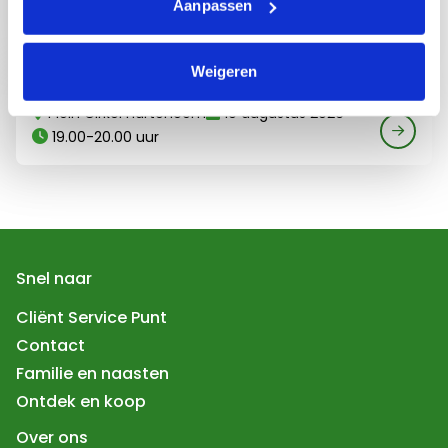
Aanpassen
12 augustus 2026
19.00-20.00 uur
Lees meer over Zomeravondcafé Harteheem
Zomeravondcafé Harteheem
Weigeren
Plein Cirkel Harteheem
19 augustus 2026
19.00-20.00 uur
Snel naar
Cliënt Service Punt
Contact
Familie en naasten
Ontdek en koop
Over ons