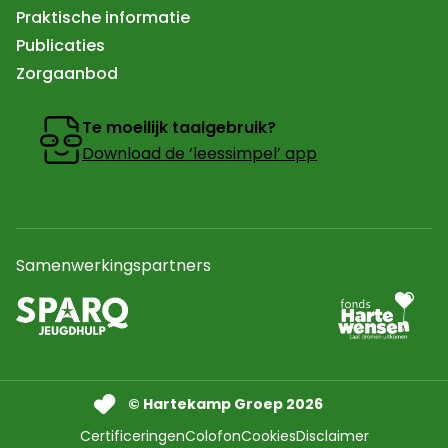
Praktische informatie
Publicaties
Zorgaanbod
Te moeilijk taalgebruik?
Download de ‘leessimpel’ app
Samenwerkingspartners
Ga naar partner
Naar de website van sparq Jeugdhulp In een nieuw tab
© Hartekamp Groep 2026
Certificeringen
Colofon
Cookies
Disclaimer