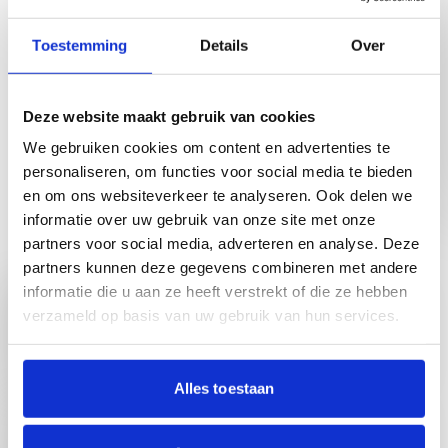
Gezellig als je er weer bij bent!
Toestemming
Details
Over
Deze website maakt gebruik van cookies
Binnenkort op de agenda
We gebruiken cookies om content en advertenties te
personaliseren, om functies voor social media te bieden
en om ons websiteverkeer te analyseren. Ook delen we
Naar agenda overzicht
informatie over uw gebruik van onze site met onze
partners voor social media, adverteren en analyse. Deze
partners kunnen deze gegevens combineren met andere
Lees meer over Bingo Harteheem
Bingo Harteheem
informatie die u aan ze heeft verstrekt of die ze hebben
verzameld op basis van uw gebruik van hun services.
Grote zaal Cirkel Harteheem Heemskerk
09 augustus 2026
11.00-12.00 uur
Lees meer over Vakantie-soos
Alles toestaan
Vakantie-soos
Orangerie Hartekamp Heemstede