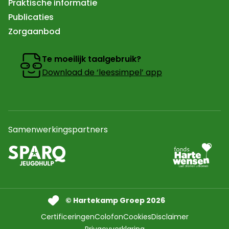
Praktische informatie
Publicaties
Zorgaanbod
Te moeilijk taalgebruik?
Download de ‘leessimpel’ app
Samenwerkingspartners
Ga naar partner
Naar de website van sparq Jeugdhulp In een nieuw tab
© Hartekamp Groep 2026
Certificeringen
Colofon
Cookies
Disclaimer