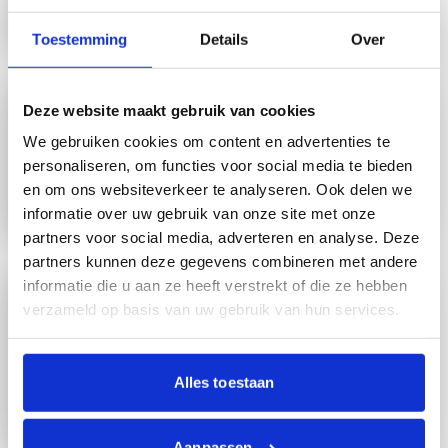
Toestemming
Details
Over
Jaarverslag CCR
Deze website maakt gebruik van cookies
Jaarverslag CCR
We gebruiken cookies om content en advertenties te
Er is een jaarverslag van de Centrale Cliëntenraad. Je
personaliseren, om functies voor social media te bieden
kunt het jaarverslag hier lezen.
en om ons websiteverkeer te analyseren. Ook delen we
informatie over uw gebruik van onze site met onze
partners voor social media, adverteren en analyse. Deze
partners kunnen deze gegevens combineren met andere
VIM formulier cliënten
informatie die u aan ze heeft verstrekt of die ze hebben
VIM formulier
verzameld op basis van uw gebruik van hun services.
Dit formulier is voor het melden van incidenten. Een
incident is iets dat niet goed is gegaan. Je kunt hier
Alles toestaan
hulp bij vragen.
Aanpassen