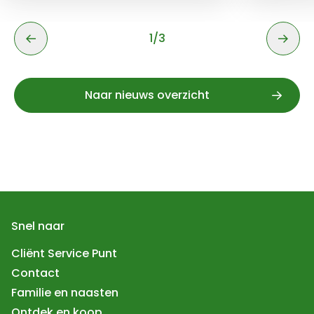
zzp'ers.
1
/
3
1 van 3
Naar nieuws overzicht
Snel naar
Cliënt Service Punt
Contact
Familie en naasten
Ontdek en koop