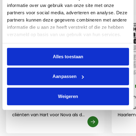
Gerelateerd nieuws
informatie over uw gebruik van onze site met onze
partners voor social media, adverteren en analyse. Deze
partners kunnen deze gegevens combineren met andere
informatie die u aan ze heeft verstrekt of die ze hebben
verzameld op basis van uw gebruik van hun services.
Alles toestaan
Aanpassen
Twee keer in de krant
In het
Weigeren
07 maart
08 jan
Op 6 maart waren zowel de
In de Ou
cliënten van Hart voor Nova als de
Haarlem
cliënten van het WerkLokaal in het
groot ar
nieuws.
beschrij
Lees meer over Twee keer in de krant
Lees meer