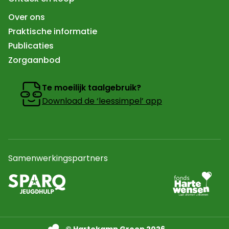
Over ons
Praktische informatie
Publicaties
Zorgaanbod
Te moeilijk taalgebruik?
Download de ‘leessimpel’ app
Samenwerkingspartners
Ga naar partner
Naar de website van sparq Jeugdhulp In een nieuw tab