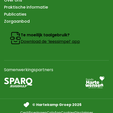
Over ons
Praktische informatie
Publicaties
Zorgaanbod
Te moeilijk taalgebruik?
Download de ‘leessimpel’ app
Samenwerkingspartners
Ga naar partner
Naar de website van sparq Jeugdhulp In een nieuw tab
© Hartekamp Groep 2026
Certificeringen
Colofon
Cookies
Disclaimer