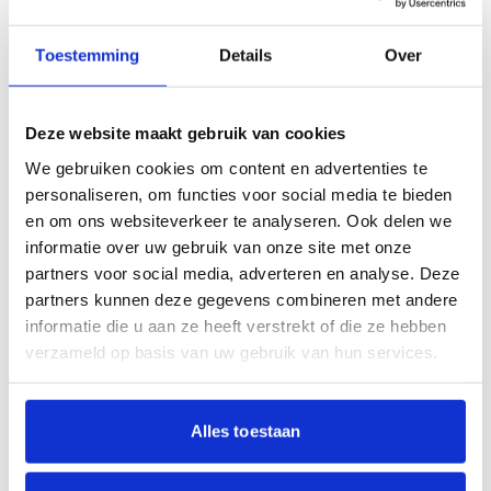
Vertrouwenspersoon vrijwillige zorg
Toestemming
Details
Over
Vertrouwenspersoon vrijwillige zorg
Cliëntvertrouwenspersoon onvrijwillige zorg
Deze website maakt gebruik van cookies
regio Haarlem
We gebruiken cookies om content en advertenties te
personaliseren, om functies voor social media te bieden
Cliëntvertrouwenspersoon onvrijwillige zorg
en om ons websiteverkeer te analyseren. Ook delen we
regio Heemskerk
informatie over uw gebruik van onze site met onze
partners voor social media, adverteren en analyse. Deze
partners kunnen deze gegevens combineren met andere
Cliëntvertrouwenspersoon onvrijwillige zorg
informatie die u aan ze heeft verstrekt of die ze hebben
regio Heemstede
verzameld op basis van uw gebruik van hun services.
Vertrouwenspersoon Jeugd
Alles toestaan
Klachtenfunctionaris